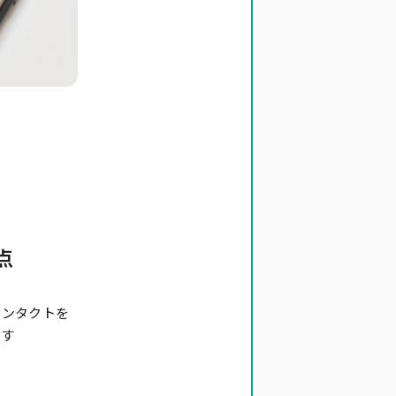
点
コンタクトを
です