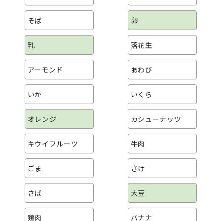
そば
卵
乳
落花生
アーモンド
あわび
いか
いくら
オレンジ
カシューナッツ
キウイフルーツ
牛肉
ごま
さけ
さば
大豆
鶏肉
バナナ