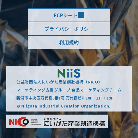
FCPシート
プライバシーポリシー
利用規約
公益財団法人にいがた産業創造機構（NICO）
マーケティング支援グループ 食品マーケティングチーム
新潟市中央区万代島5番1号 万代島ビル10F・11F・19F
© Niigata Industrial Creation Organization.