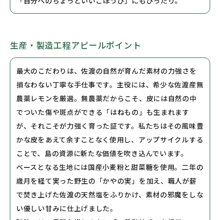
「自分へのちょっといいごほうび」にもぴったり。
生産・製造工程アピールポイント
最大のこだわりは、佐渡の自然が育んだ素材の力強さを
損なわない丁寧な手仕事です。主役には、希少な佐渡産無
農薬レモンを厳選。無農薬だからこそ、皮には自然の中
でついた傷や斑点ができる「はねもの」も生まれます
が、それこそが力強く育った証です。私たちはその風味豊
かな皮をあえて余すことなく使用し、アップサイクルする
ことで、島の資源に新たな価値を吹き込んでいます。
ベースとなる生地には国産小麦粉と甜菜糖を使用。二年の
歳月を経て実った野生の「かやの実」を加え、職人が薪
で焚き上げた佐渡の天然塩をふりかけ、素材の邪魔をしな
い優しい甘みに仕上げました。