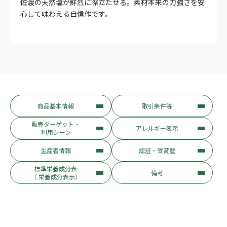
佐渡の天然塩が鮮烈に際立たせる。素材本来の力強さを安
心して味わえる自信作です。
商品基本情報
取引条件等
販売ターゲット・
アレルギー表示
利用シーン
生産者情報
認証・受賞歴
標準栄養成分表
備考
（ 栄養成分表示）