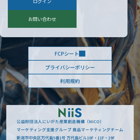
ログイン
お問い合わせ
FCPシート
プライバシーポリシー
利用規約
公益財団法人にいがた産業創造機構（NICO）
マーケティング支援グループ 食品マーケティングチーム
新潟市中央区万代島5番1号 万代島ビル10F・11F・19F