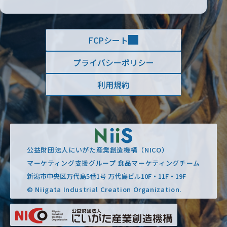
FCPシート
プライバシーポリシー
利用規約
公益財団法人にいがた産業創造機構（NICO）
マーケティング支援グループ 食品マーケティングチーム
新潟市中央区万代島5番1号 万代島ビル10F・11F・19F
© Niigata Industrial Creation Organization.