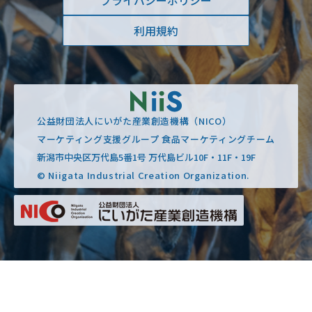
プライバシーポリシー
利用規約
公益財団法人にいがた産業創造機構（NICO）
マーケティング支援グループ 食品マーケティングチーム
新潟市中央区万代島5番1号 万代島ビル10F・11F・19F
© Niigata Industrial Creation Organization.