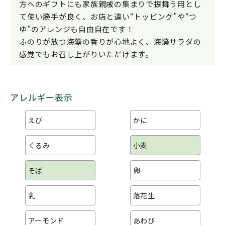
方へのギフトにも家族親戚の集まりで振舞う用とし
て使い勝手が良く、お店と違い“トッピング”や“つ
ゆ”のアレンジも自由自在です！
ふのりが放つ海藻の香りが心地よく、海藻サラダの
感覚でもお召し上がりいただけます。
アレルギー表示
えび
かに
くるみ
小麦
そば
卵
乳
落花生
アーモンド
あわび