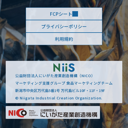
FCPシート
プライバシーポリシー
利用規約
公益財団法人にいがた産業創造機構（NICO）
マーケティング支援グループ 食品マーケティングチーム
新潟市中央区万代島5番1号 万代島ビル10F・11F・19F
© Niigata Industrial Creation Organization.