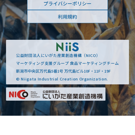
プライバシーポリシー
利用規約
公益財団法人にいがた産業創造機構（NICO）
マーケティング支援グループ 食品マーケティングチーム
新潟市中央区万代島5番1号 万代島ビル10F・11F・19F
© Niigata Industrial Creation Organization.