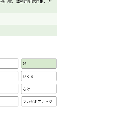
の他小売、業務用対応可能、ギ
卵
いくら
さけ
マカダミアナッツ