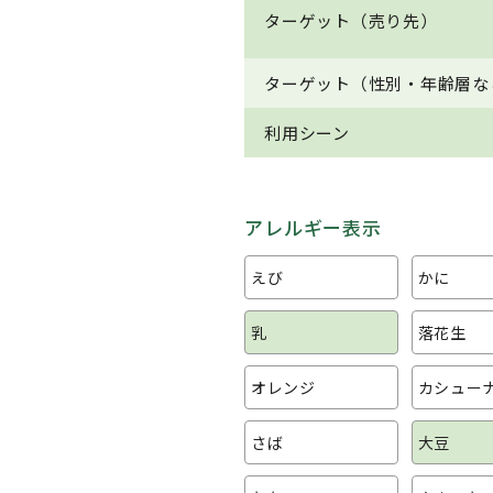
ターゲット（売り先）
ターゲット（性別・年齢層な
利用シーン
アレルギー表示
えび
かに
乳
落花生
オレンジ
カシュー
さば
大豆