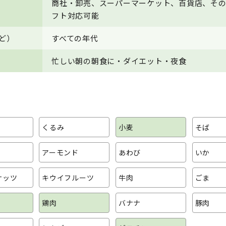
商社・卸売、スーパーマーケット、百貨店、そ
フト対応可能
ど）
すべての年代
忙しい朝の朝食に・ダイエット・夜食
くるみ
小麦
そば
アーモンド
あわび
いか
ナッツ
キウイフルーツ
牛肉
ごま
鶏肉
バナナ
豚肉