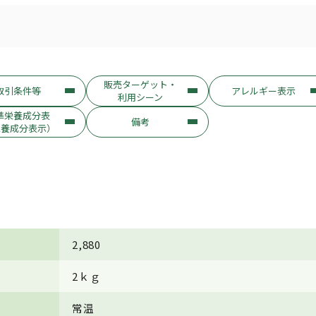
販売ターゲット・
取引条件等
アレルギー表示
利用シーン
準栄養成分表
備考
栄養成分表示）
2,880
2ｋｇ
常温