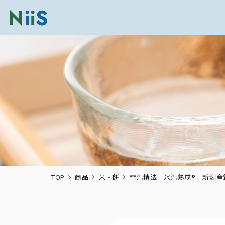
TOP
商品
米・餅
雪温精法 氷温熟成® 新潟産