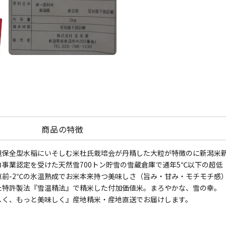
商品の特徴
境保全型水稲にいそしむ米杜氏栽培会が丹精した大粒が特徴のに新潟米
事業認定を受けた天然雪700トン貯雪の雪蔵倉庫で通年5℃以下の超低
前-2℃の氷温熟成でお米本来持つ美味しさ（旨み・甘み・モチモチ感
た特許製法『雪温精法』で精米した付加価値米。まろやかな、雪の幸。
しく、もっと美味しく』産地精米・産地直送でお届けします。