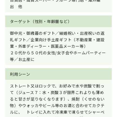
出 他
ターゲット（性別・年齢層など）
御中元・御歳暮のギフト／結婚祝い・出産祝いの返
礼ギフト／企業向け手土産ギフト（不動産業・建設
業・外車ディーラー・医薬品メーカー等）
２０代から５０代の女性/女子会やホームパーティー
等／お土産に
利用シーン
ストレート又はロックで、お好みで水や炭酸で割っ
て（ジュース７：水・炭酸３が限界これよりも薄め
ると甘さが足りなくなります）、焼酎（くせのない
物）やウォッカやビール等のお酒と合わせてカクテ
ルに、 トレイに入れて冷凍庫で凍らせてシャーベ