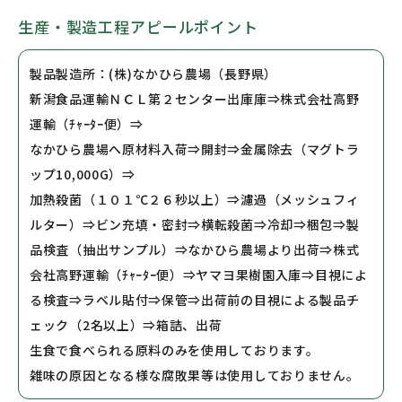
生産・製造工程アピールポイント
製品製造所：(株)なかひら農場（長野県）
新潟食品運輸ＮＣＬ第２センター出庫庫⇒株式会社高野
運輸（ﾁｬｰﾀｰ便）⇒
なかひら農場へ原材料入荷⇒開封⇒金属除去（マグトラ
ップ10,000G）⇒
加熱殺菌（１０１℃２６秒以上）⇒濾過（メッシュフィ
ルター）⇒ビン充填・密封⇒横転殺菌⇒冷却⇒梱包⇒製
品検査（抽出サンプル）⇒なかひら農場より出荷⇒株式
会社高野運輸（ﾁｬｰﾀｰ便）⇒ヤマヨ果樹園入庫⇒目視によ
る検査⇒ラベル貼付⇒保管⇒出荷前の目視による製品チ
ェック（2名以上）⇒箱詰、出荷
生食で食べられる原料のみを使用しております。
雑味の原因となる様な腐敗果等は使用しておりません。