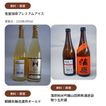
飲料・酒類
雪室珈琲プレミアムアイス
更新日：2026年4月6日
飲料・酒類
飲料・酒類
蒲原純米吟醸山田錦無濾過袋
取り生貯蔵
麒麟本醸造濃熟オールド