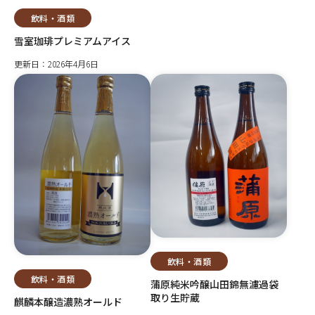
飲料・酒類
雪室珈琲プレミアムアイス
更新日：2026年4月6日
飲料・酒類
飲料・酒類
蒲原純米吟醸山田錦無濾過袋
取り生貯蔵
麒麟本醸造濃熟オールド