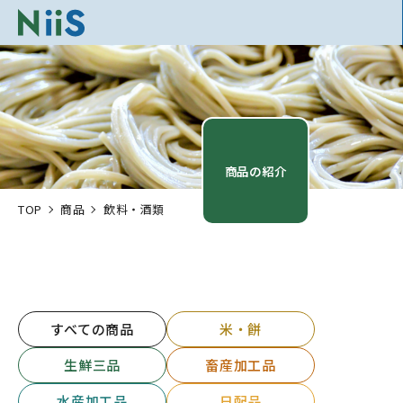
商品の紹介
TOP
商品
飲料・酒類
すべての商品
米・餅
生鮮三品
畜産加工品
水産加工品
日配品