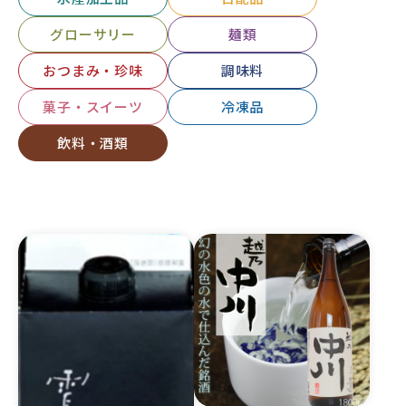
グローサリー
麺類
おつまみ・珍味
調味料
菓子・スイーツ
冷凍品
飲料・酒類