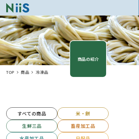
商品の紹介
TOP
商品
冷凍品
すべての商品
米・餅
生鮮三品
畜産加工品
水産加工品
日配品