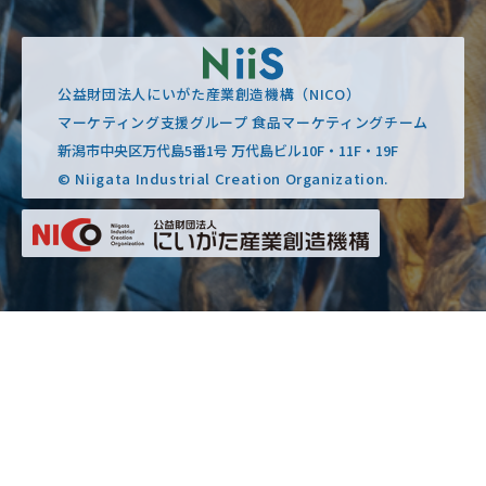
公益財団法人にいがた産業創造機構（NICO）
マーケティング支援グループ 食品マーケティングチーム
新潟市中央区万代島5番1号 万代島ビル10F・11F・19F
© Niigata Industrial Creation Organization.