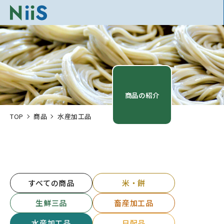
商品の紹介
TOP
商品
水産加工品
すべての商品
米・餅
生鮮三品
畜産加工品
水産加工品
日配品