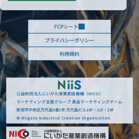
FCPシート
プライバシーポリシー
利用規約
公益財団法人にいがた産業創造機構（NICO）
マーケティング支援グループ 食品マーケティングチーム
新潟市中央区万代島5番1号 万代島ビル10F・11F・19F
© Niigata Industrial Creation Organization.