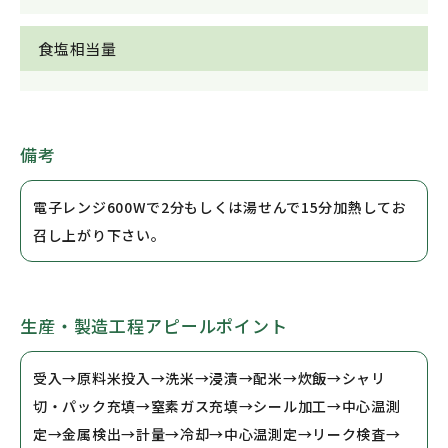
食塩相当量
備考
電子レンジ600Wで2分もしくは湯せんで15分加熱してお
召し上がり下さい。
生産・製造工程アピールポイント
受入→原料米投入→洗米→浸漬→配米→炊飯→シャリ
切・パック充填→窒素ガス充填→シール加工→中心温測
定→金属検出→計量→冷却→中心温測定→リーク検査→