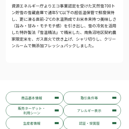
資源エネルギー庁よりエコ事業認定を受けた天然雪700ト
ン貯雪の雪蔵倉庫で通年5℃以下の超低温保管で鮮度保持
し、更に凍る直前-2℃の氷温熟成でお米本来持つ美味しさ
（旨み・甘み・モチモチ感）を引き出し、雪の冷気を活用
した特許製法『雪温精法』で精米した、南魚沼地区契約農
家限定米を、ガス直火で炊き上げ、シャリ切りし、クリー
ンルームで無添加フレッシュパックしました。
商品基本情報
取引条件等
販売ターゲット・
アレルギー表示
利用シーン
生産者情報
認証・受賞歴