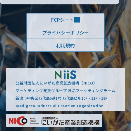
FCPシート
プライバシーポリシー
利用規約
公益財団法人にいがた産業創造機構（NICO）
マーケティング支援グループ 食品マーケティングチーム
新潟市中央区万代島5番1号 万代島ビル10F・11F・19F
© Niigata Industrial Creation Organization.